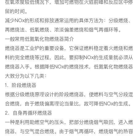
在氧浓度较低情况下，增加可燃物在火焰前峰和反应区中停
留的时间。
减少NOx的形成和排放通常运用的具体方法为：分级燃烧、
再燃烧法、低氧燃烧、浓淡偏差燃烧和烟气再循环等。
一般常用低氮氧化物燃烧器简介
燃烧器是工业炉的重要设备，它保证燃料稳定着火燃烧和燃
料的完全燃烧等过程，因此，要抑制NOx的生成量就必须从
燃烧器入手。根据降低NOx的燃烧技术，低氮氧化物燃烧器
大致分为以下几类：
1．阶段燃烧器
根据分级燃烧原理设计的阶段燃烧器，使燃料与空气分段混
合燃烧，由于燃烧偏离理论当量比，故可降低NOx的生成。
2．自身再循环燃烧器
一种是利用助燃空气的压头，把部分燃烧烟气吸回，进入燃
烧器，与空气混合燃烧。由于烟气再循环，燃烧烟气的热容