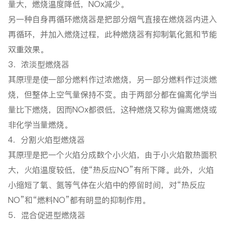
量大，燃烧温度降低，NOx减少。
另一种自身再循环燃烧器是把部分烟气直接在燃烧器内进入
再循环，并加入燃烧过程，此种燃烧器有抑制氧化氮和节能
双重效果。
3．浓淡型燃烧器
其原理是使一部分燃料作过浓燃烧，另一部分燃料作过淡燃
烧，但整体上空气量保持不变。由于两部分都在偏离化学当
量比下燃烧，因而NOx都很低，这种燃烧又称为偏离燃烧或
非化学当量燃烧。
4．分割火焰型燃烧器
其原理是把一个火焰分成数个小火焰，由于小火焰散热面积
大，火焰温度较低，使“热反应NO”有所下降。此外，火焰
小缩短了氧、氮等气体在火焰中的停留时间，对“热反应
NO”和“燃料NO”都有明显的抑制作用。
5．混合促进型燃烧器